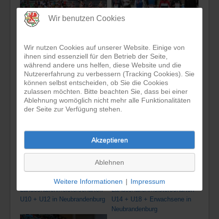
Wir benutzen Cookies
Wir nutzen Cookies auf unserer Website. Einige von
22.06.2019
02./03.02.2019
ihnen sind essenziell für den Betrieb der Seite,
während andere uns helfen, diese Website und die
Landesmeisterschaften U14 -
Norddeutsche
Nutzererfahrung zu verbessern (Tracking Cookies). Sie
Erwachsene in Rostock (Tag
Hallenmeisterschaften U20
können selbst entscheiden, ob Sie die Cookies
1)
und Erwachsene in
zulassen möchten. Bitte beachten Sie, dass bei einer
Neubrandenburg
Ablehnung womöglich nicht mehr alle Funktionalitäten
der Seite zur Verfügung stehen.
Akzeptieren
Ablehnen
20.01.2019
19.01.2019
Weitere Informationen
|
Impressum
Landeshallenmeisterschaften
Landeshallenmeisterschaften
U10 + U12 in Neubrandenburg
U14 + U18 + Erwachsene in
Neubrandenburg