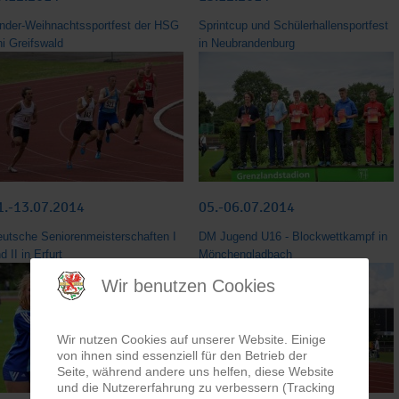
nder-Weihnachtssportfest der HSG
Sprintcup und Schülerhallensportfest
i Greifswald
in Neubrandenburg
1.-13.07.2014
05.-06.07.2014
utsche Seniorenmeisterschaften I
DM Jugend U16 - Blockwettkampf in
d II in Erfurt
Mönchengladbach
Wir benutzen Cookies
Wir nutzen Cookies auf unserer Website. Einige
von ihnen sind essenziell für den Betrieb der
Seite, während andere uns helfen, diese Website
und die Nutzererfahrung zu verbessern (Tracking