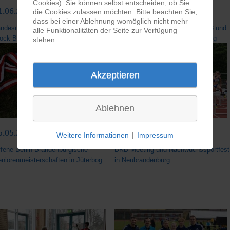
Cookies). Sie können selbst entscheiden, ob Sie
1.06.2014
14./15.06.2014
die Cookies zulassen möchten. Bitte beachten Sie,
dass bei einer Ablehnung womöglich nicht mehr
andesmeisterschaften U16, U20 und
Landesmeisterschaften U14, U18 und
alle Funktionalitäten der Seite zur Verfügung
ock Basis U14 in Rostock
Männer/Frauen in Neubrandenburg
stehen.
Akzeptieren
Ablehnen
5.05.2014
24.05.2014
Weitere Informationen
|
Impressum
fene Berlin-Brandenburgische
DKB-Meeting und Nachwuchssportfest
niorenmeisterschaften in Jüterbog
in Neubrandenburg