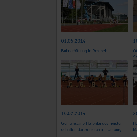
01.05.2014
1
Bahneröffnung in Rostock
Of
St
16.02.2014
2
Gemeinsame Hallen­landes­meister­
Ha
schaften der Senioren in Hamburg
M