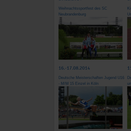
Weihnachtssportfest des SC
Ki
Neubrandenburg
Un
16.-17.08.2014
1
Deutsche Meisterschaften Jugend U16
De
- M/W 15 Einzel in Köln
un