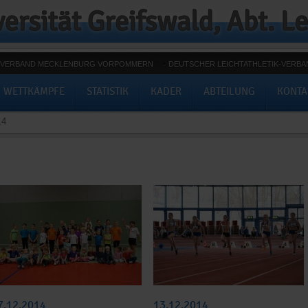
K-VERBAND MECKLENBURG VORPOMMERN
DEUTSCHER LEICHTATHLETIK-VERBA
WETTKÄMPFE
STATISTIK
KADER
ABTEILUNG
KONTA
14
7.12.2014
13.12.2014