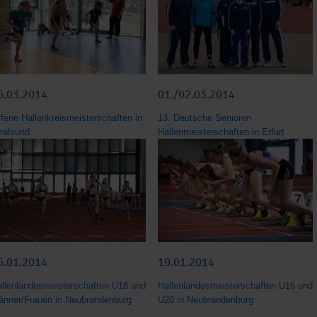
6.03.2014
01./02.03.2014
fene Hallenkreismeisterschaften in
13. Deutsche Senioren
ralsund
Hallenmeisterschaften in Erfurt
6.01.2014
19.01.2014
llenlandesmeisterschaften U18 und
Hallenlandesmeisterschaften U16 und
änner/Frauen in Neubrandenburg
U20 in Neubrandenburg