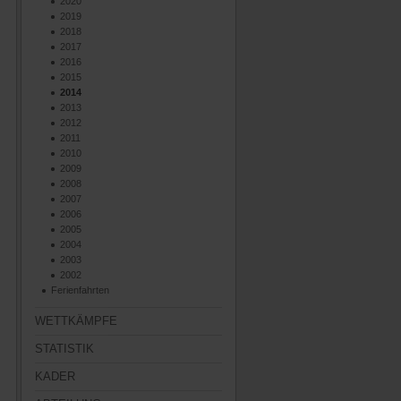
2020
2019
2018
2017
2016
2015
2014
2013
2012
2011
2010
2009
2008
2007
2006
2005
2004
2003
2002
Ferienfahrten
WETTKÄMPFE
STATISTIK
KADER