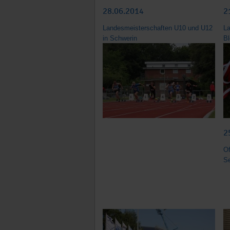
28.06.2014
2
Landesmeisterschaften U10 und U12
L
in Schwerin
Bl
2
Of
Se