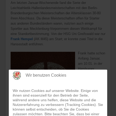
Am letzten Januar-Wochenende fand die Serie der
Leichtathletik-Hallenlandesmeisterschaften mit den Berlin-
Brandenburgischen Meisterschaften der Altersklassen 30-80
ihren Abschluss. Da diese Meisterschaften offen für Starter
aus anderen Bundesländern waren, nutzten auch einige
Sportler aus Mecklenburg-Vorpommern diesen Wettkampf für
eine Standortbestimmung. Von der HSG Uni Greifswald war nur
Frank Hempel
(AK M45) am Start; er konnte zwei Titel in die
Hansestadt entführen.
Frank hatte schon
Anfang Januar,
am 10.01. in der
Hamburger
Leichtathletikhalle
Wir benutzen Cookies
bei den
Wir nutzen Cookies auf unserer Website. Einige von
ihnen sind essenziell für den Betrieb der Seite,
während andere uns helfen, diese Website und die
Nutzererfahrung zu verbessern (Tracking Cookies). Sie
können selbst entscheiden, ob Sie die Cookies
zulassen möchten. Bitte beachten Sie, dass bei einer